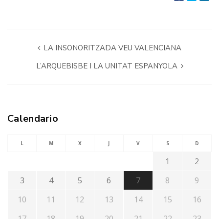
LA INSONORITZADA VEU VALENCIANA
L’ARQUEBISBE I LA UNITAT ESPANYOLA
Calendario
L
M
X
J
V
S
D
1
2
3
4
5
6
7
8
9
10
11
12
13
14
15
16
17
18
19
20
21
22
23