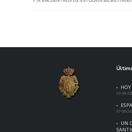
IX ENCUENTROS DE ESTUDIOS BILBILITANO
Última
HOY
07-08-20
ESP
07-08-20
UN 
SANTI