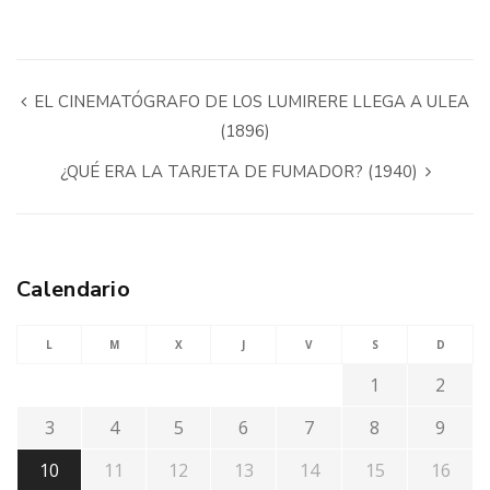
EL CINEMATÓGRAFO DE LOS LUMIRERE LLEGA A ULEA
(1896)
¿QUÉ ERA LA TARJETA DE FUMADOR? (1940)
Calendario
L
M
X
J
V
S
D
1
2
3
4
5
6
7
8
9
10
11
12
13
14
15
16