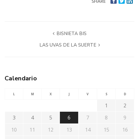
SHARE
BISNIETA BIS
LAS UVAS DE LA SUERTE
Calendario
L
M
X
J
V
S
D
1
2
3
4
5
6
7
8
9
10
11
12
13
14
15
16