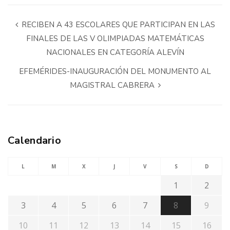
RECIBEN A 43 ESCOLARES QUE PARTICIPAN EN LAS
FINALES DE LAS V OLIMPIADAS MATEMÁTICAS
NACIONALES EN CATEGORÍA ALEVÍN
EFEMÉRIDES-INAUGURACIÓN DEL MONUMENTO AL
MAGISTRAL CABRERA
Calendario
L
M
X
J
V
S
D
1
2
3
4
5
6
7
8
9
10
11
12
13
14
15
16