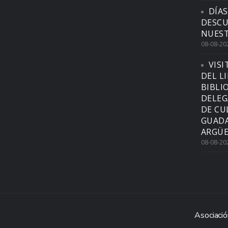
DÍAS
DESCU
NUEST
08-08-20
VISI
DEL L
BIBLI
DELEG
DE CU
GUADA
ARGÜE
08-08-20
Asociació