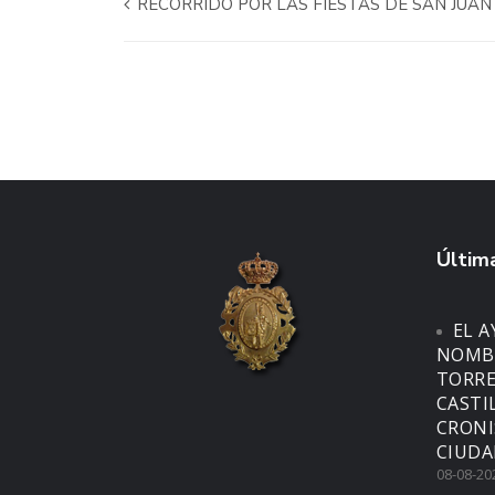
RECORRIDO POR LAS FIESTAS DE SAN JUAN
Última
EL 
NOMBR
TORRE
CASTI
CRONI
CIUDA
08-08-20