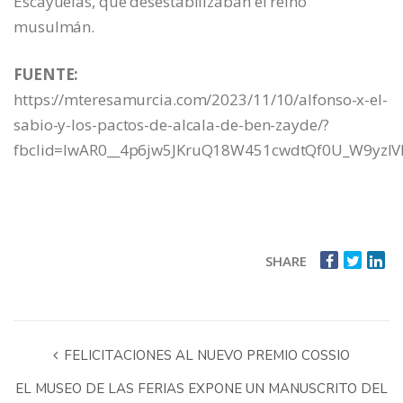
Escayuelas, que desestabilizaban el reino
musulmán.
FUENTE:
https://mteresamurcia.com/2023/11/10/alfonso-x-el-
sabio-y-los-pactos-de-alcala-de-ben-zayde/?
fbclid=IwAR0__4p6jw5JKruQ18W451cwdtQf0U_W9yzI
SHARE
FELICITACIONES AL NUEVO PREMIO COSSIO
EL MUSEO DE LAS FERIAS EXPONE UN MANUSCRITO DEL