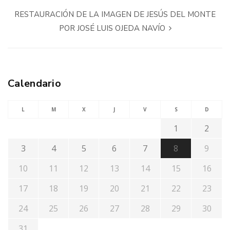
RESTAURACIÓN DE LA IMAGEN DE JESÚS DEL MONTE
POR JOSÉ LUIS OJEDA NAVÍO
Calendario
L
M
X
J
V
S
D
1
2
3
4
5
6
7
8
9
10
11
12
13
14
15
16
17
18
19
20
21
22
23
24
25
26
27
28
29
30
31