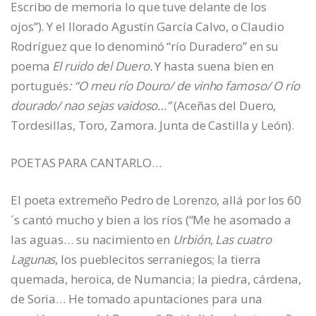
Escribo de memoria lo que tuve delante de los
ojos”). Y el llorado Agustín García Calvo, o Claudio
Rodríguez que lo denominó “río Duradero” en su
poema
El ruido del Duero.
Y hasta suena bien en
portugués
: “O meu río Douro/ de vinho famoso/ O río
dourado/ nao sejas vaidoso…”
(Aceñas del Duero,
Tordesillas, Toro, Zamora. Junta de Castilla y León).
POETAS PARA CANTARLO…
El poeta extremeño Pedro de Lorenzo, allá por los 60
´s cantó mucho y bien a los ríos (“Me he asomado a
las aguas… su nacimiento en
Urbión
,
Las cuatro
Lagunas
, los pueblecitos serraniegos; la tierra
quemada, heroica, de Numancia; la piedra, cárdena,
de Soria… He tomado apuntaciones para una