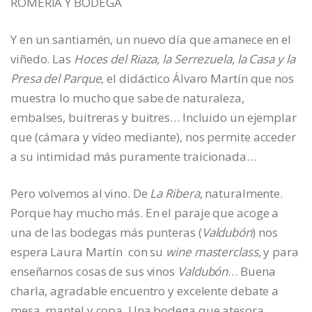
ROMERÍA Y BODEGA
Y en un santiamén, un nuevo día que amanece en el
viñedo. Las
Hoces del Riaza, la Serrezuela, la Casa y la
Presa del Parque
, el didáctico Álvaro Martín que nos
muestra lo mucho que sabe de naturaleza,
embalses, buitreras y buitres… Incluido un ejemplar
que (cámara y vídeo mediante), nos permite acceder
a su intimidad más puramente traicionada…
Pero volvemos al vino. De
La Ribera
, naturalmente.
Porque hay mucho más. En el paraje que acoge a
una de las bodegas más punteras (
Valdubón
) nos
espera Laura Martín con su
wine masterclass
, y para
enseñarnos cosas de sus vinos
Valdubón
… Buena
charla, agradable encuentro y excelente debate a
mesa, mantel y copa. Una bodega que atesora