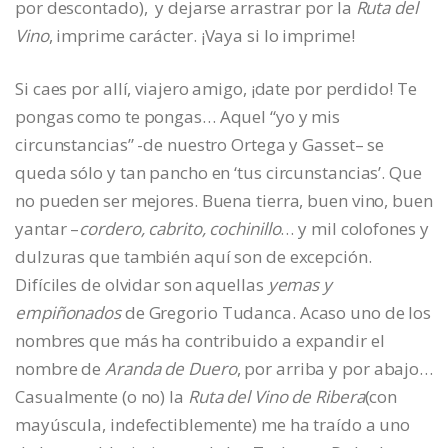
por descontado), y dejarse arrastrar por la
Ruta del
Vino
, imprime carácter. ¡Vaya si lo imprime!
Si caes por allí, viajero amigo, ¡date por perdido! Te
pongas como te pongas… Aquel “yo y mis
circunstancias” -de nuestro Ortega y Gasset– se
queda sólo y tan pancho en ‘tus circunstancias’. Que
no pueden ser mejores. Buena tierra, buen vino, buen
yantar –
cordero, cabrito, cochinillo
… y mil colofones y
dulzuras que también aquí son de excepción.
Difíciles de olvidar son aquellas
yemas y
empiñonados
de Gregorio Tudanca. Acaso uno de los
nombres que más ha contribuido a expandir el
nombre de
Aranda de Duero
, por arriba y por abajo…
Casualmente (o no) la
Ruta del Vino de Ribera
(con
mayúscula, indefectiblemente) me ha traído a uno