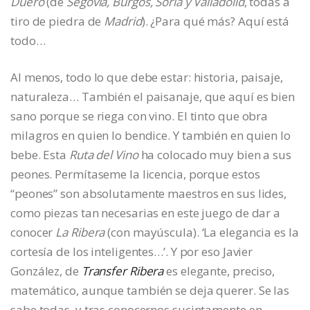
Duero
(de
Segovia, Burgos, Soria y Valladolid
, todas a
tiro de piedra de
Madrid
). ¿Para qué más? Aquí está
todo…
Al menos, todo lo que debe estar: historia, paisaje,
naturaleza… También el paisanaje, que aquí es bien
sano porque se riega con vino. El tinto que obra
milagros en quien lo bendice. Y también en quien lo
bebe. Esta
Ruta del Vino
ha colocado muy bien a sus
peones. Permítaseme la licencia, porque estos
“peones” son absolutamente maestros en sus lides,
como piezas tan necesarias en este juego de dar a
conocer
La Ribera
(con mayúscula). ‘La elegancia es la
cortesía de los inteligentes…’. Y por eso Javier
González, de
Transfer Ribera
es elegante, preciso,
matemático, aunque también se deja querer. Se las
sabe todas, y tras conocernos sucintamente en