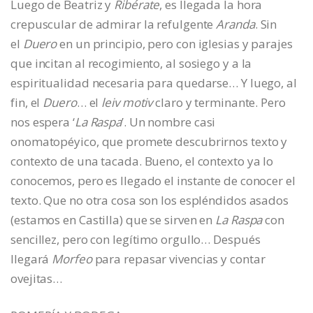
Luego de Beatriz y
Ribérate
, es llegada la hora
crepuscular de admirar la refulgente
Aranda
. Sin
el
Duero
en un principio, pero con iglesias y parajes
que incitan al recogimiento, al sosiego y a la
espiritualidad necesaria para quedarse… Y luego, al
fin, el
Duero
… el
leiv motiv
claro y terminante. Pero
nos espera ‘
La Raspa
’. Un nombre casi
onomatopéyico, que promete descubrirnos texto y
contexto de una tacada. Bueno, el contexto ya lo
conocemos, pero es llegado el instante de conocer el
texto. Que no otra cosa son los espléndidos asados
(estamos en Castilla) que se sirven en
La Raspa
con
sencillez, pero con legítimo orgullo… Después
llegará
Morfeo
para repasar vivencias y contar
ovejitas…