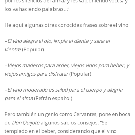
por los silencios del alma/ y les va poniendo voces/ y
los va haciendo palabras…”.
He aquí algunas otras conocidas frases sobre el vino:
–
El vino
alegra el ojo,
limpia el diente y
sana
el
vientre
(Popular).
–
Viej
o
s mader
o
s para arder, viejos vinos para beber, y
viejos amigos para disfrutar
(Popular).
–
El vino moderado es salud para el cuerpo y alegría
para el alma
(Refrán español).
Pero también un genio como Cervantes, pone en boca
de
Don Quijote
algunos sabios consejos:
“Sé
templado en el beber, considerando que el vino