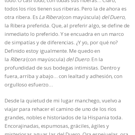
todo. O casi todo, con todas sus riberas… Claro,
todos los ríos tienen sus riberas. Pero la de ahora es
otra ribera. Es
La Ribera
(con mayúscula)
del Duero
,
la Ribera preferida. Que, al preferir algo, se define de
inmediato lo preferido. Y se encuadra en un marco
de simpatías y de diferencias. ¿Y yo, por qué no?
Definido estoy igualmente. Me quedo en
la
Ribera
(con mayúscula)
del Duero
. En la
profundidad de sus bodegas intimistas. Dentro y
fuera, arriba y abajo… con lealtad y adhesión, con
orgulloso esfuerzo…
Desde la quietud de mi lugar manchego, vuelvo a
viajar para rehacer el camino de uno de los ríos
grandes, nobles e historiados de la Hispania toda.
Encorajinadas, espumosas, gráciles, ágiles y
misteriosas aguas las del Duero. Ora espejuelas, ora