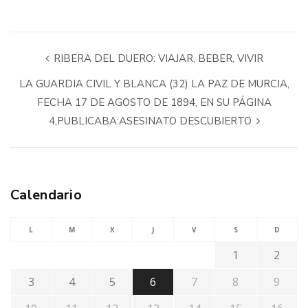
RIBERA DEL DUERO: VIAJAR, BEBER, VIVIR
LA GUARDIA CIVIL Y BLANCA (32) LA PAZ DE MURCIA,
FECHA 17 DE AGOSTO DE 1894, EN SU PÁGINA
4,PUBLICABA:ASESINATO DESCUBIERTO
Calendario
L
M
X
J
V
S
D
1
2
3
4
5
6
7
8
9