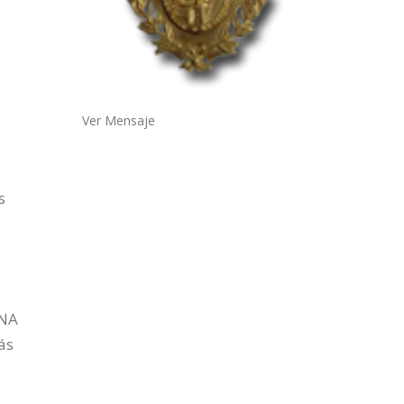
Ver Mensaje
s
ANA
ás
s