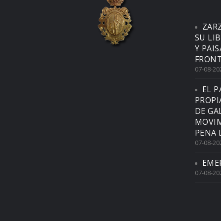
ZAR
SU LI
Y PAI
FRONT
07-08-20
EL P
PROPI
DE GA
MOVIM
PENA 
07-08-20
EME
07-08-20