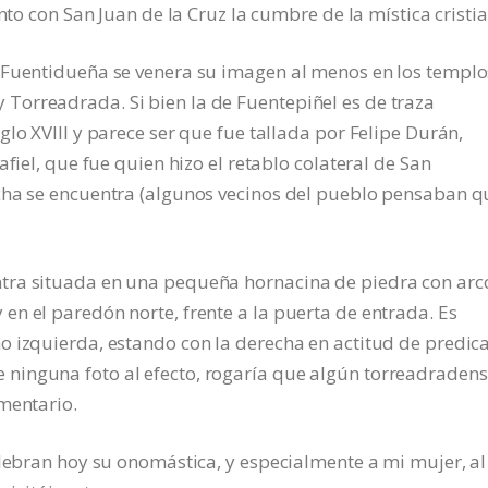
nto con San Juan de la Cruz la cumbre de la mística cristi
 Fuentidueña se venera su imagen al menos en los templo
orreadrada. Si bien la de Fuentepiñel es de traza
lo XVIII y parece ser que fue tallada por Felipe Durán,
fiel, que fue quien hizo el retablo colateral de San
cha se encuentra (algunos vecinos del pueblo pensaban q
tra situada en una pequeña hornacina de piedra con arc
n el paredón norte, frente a la puerta de entrada. Es
 izquierda, estando con la derecha en actitud de predica
ninguna foto al efecto, rogaría que algún torreadraden
mentario.
elebran hoy su onomástica, y especialmente a mi mujer, al