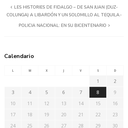
LES HISTORIES DE FIDALGO – DE SAN JUAN (DUZ-
COLUNGA) A LIBARDÓN Y UN SOLOMILLO AL TEQUILA.-
POLICIA NACIONAL: EN SU BICENTENARIO
Calendario
L
M
X
J
V
S
D
1
2
3
4
5
6
7
8
9
10
11
12
13
14
15
16
17
18
19
20
21
22
23
24
25
26
27
28
29
30