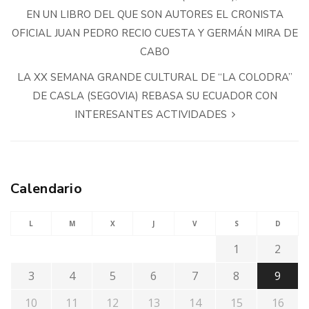
EN UN LIBRO DEL QUE SON AUTORES EL CRONISTA
OFICIAL JUAN PEDRO RECIO CUESTA Y GERMÁN MIRA DE
CABO
LA XX SEMANA GRANDE CULTURAL DE “LA COLODRA”
DE CASLA (SEGOVIA) REBASA SU ECUADOR CON
INTERESANTES ACTIVIDADES
Calendario
L
M
X
J
V
S
D
1
2
3
4
5
6
7
8
9
10
11
12
13
14
15
16