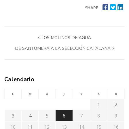
SHARE
LOS MOLINOS DE AGUA
DE SANTOMERA A LA SELECCIÓN CATALANA
Calendario
L
M
X
J
V
S
D
1
2
3
4
5
6
7
8
9
10
11
12
13
14
15
16