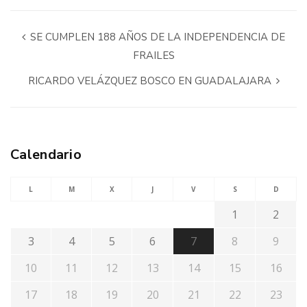
SE CUMPLEN 188 AÑOS DE LA INDEPENDENCIA DE
FRAILES
RICARDO VELÁZQUEZ BOSCO EN GUADALAJARA
Calendario
L
M
X
J
V
S
D
1
2
3
4
5
6
7
8
9
10
11
12
13
14
15
16
17
18
19
20
21
22
23