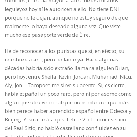
comicios, como la mayoría, aunque los mismos
leguleyos hoy sí le autoricen a ello. No tiene DNI
porque no le dejan, aunque no estoy seguro de que
realmente lo haya deseado alguna vez. Que viste
mucho ese pasaporte verde de Éire.
He de reconocer a los puristas que sí, en efecto, su
nombre es raro, pero no tanto ya. Hace algunas
décadas habría sido extraño llamar a alguien Brian,
pero hoy: entre Sheila, Kevin, Jordan, Muhamad, Nicu,
Aly, Jon… Tampoco me sirve su acento. Sí, es cierto,
habla español un poco raro, pero ni por asomo como
algún que otro vecino al que no nombraré, que más
bien parece haber aprendido español entre Odessa y
Beijing. Y, sin ir más lejos, Felipe V, el primer vecino
del Real Sitio, no habló castellano con fluidez en su
vida, dejándonos el jardín lleno de topónimos