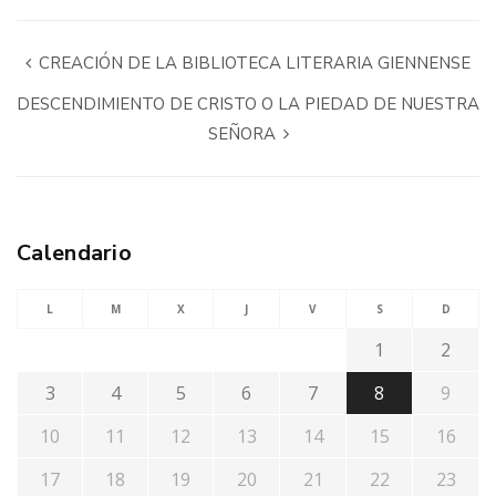
CREACIÓN DE LA BIBLIOTECA LITERARIA GIENNENSE
DESCENDIMIENTO DE CRISTO O LA PIEDAD DE NUESTRA
SEÑORA
Calendario
L
M
X
J
V
S
D
1
2
3
4
5
6
7
8
9
10
11
12
13
14
15
16
17
18
19
20
21
22
23