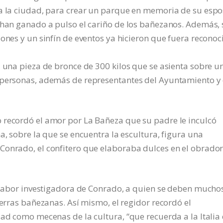
 a la ciudad, para crear un parque en memoria de su esp
e han ganado a pulso el cariño de los bañezanos. Además,
iones y un sinfín de eventos ya hicieron que fuera reconoc
, una pieza de bronce de 300 kilos que se asienta sobre u
e personas, además de representantes del Ayuntamiento y
 recordó el amor por La Bañeza que su padre le inculcó
a, sobre la que se encuentra la escultura, figura una
Conrado, el confitero que elaboraba dulces en el obrado
a labor investigadora de Conrado, a quien se deben mucho
ierras bañezanas. Así mismo, el regidor recordó el
dad como mecenas de la cultura, “que recuerda a la Italia 