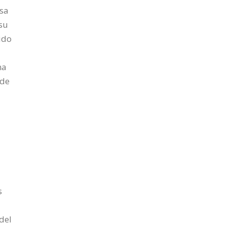
osa
 su
ido
na
 de
r
s
del