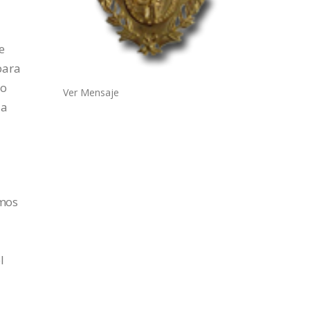
e
bara
ho
Ver Mensaje
la
emos
l