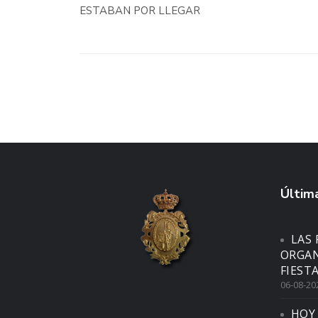
ESTABAN POR LLEGAR
Última
LAS 
ORGAN
FIEST
06-08-20
HOY