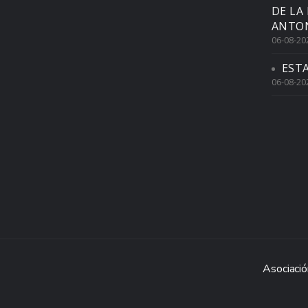
DE LA
ANTON
06-08-20
EST
06-08-20
Asociació