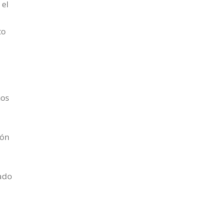
 el
to
hos
món
rado