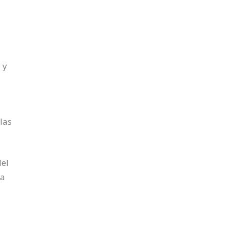
 y
las
del
ía