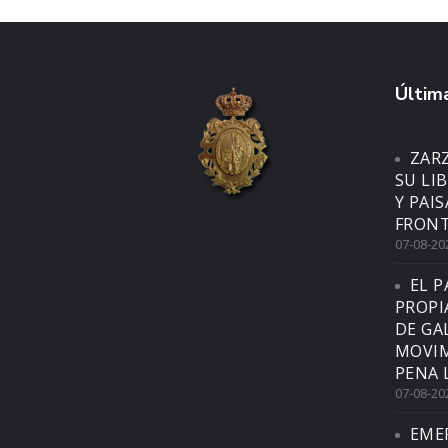
Última
ZAR
SU LI
Y PAI
FRONT
07-08-20
EL P
PROPI
DE GA
MOVIM
PENA 
07-08-20
EME