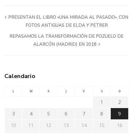
PRESENTAN EL LIBRO «UNA MIRADA AL PASADO», CON
FOTOS ANTIGUAS DE ELDA Y PETRER
REPASAMOS LA TRANSFORMACIÓN DE POZUELO DE
ALARCÓN (MADRID) EN 2018
Calendario
L
M
X
J
V
S
D
1
2
3
4
5
6
7
8
9
10
11
12
13
14
15
16