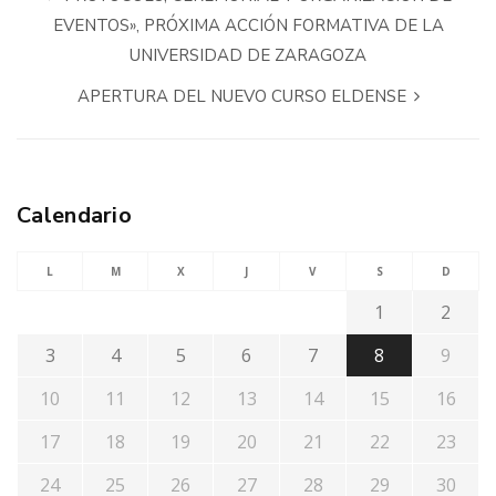
EVENTOS», PRÓXIMA ACCIÓN FORMATIVA DE LA
UNIVERSIDAD DE ZARAGOZA
APERTURA DEL NUEVO CURSO ELDENSE
Calendario
L
M
X
J
V
S
D
1
2
3
4
5
6
7
8
9
10
11
12
13
14
15
16
17
18
19
20
21
22
23
24
25
26
27
28
29
30