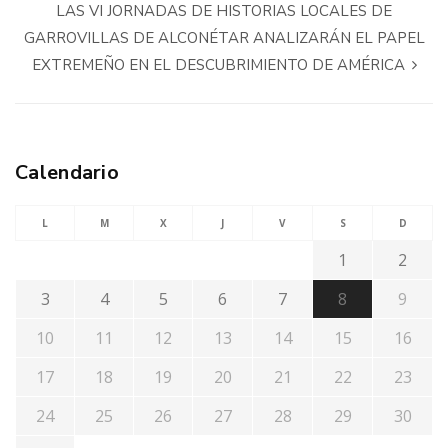
LAS VI JORNADAS DE HISTORIAS LOCALES DE
GARROVILLAS DE ALCONÉTAR ANALIZARÁN EL PAPEL
EXTREMEÑO EN EL DESCUBRIMIENTO DE AMÉRICA
Calendario
L
M
X
J
V
S
D
1
2
3
4
5
6
7
8
9
10
11
12
13
14
15
16
17
18
19
20
21
22
23
24
25
26
27
28
29
30