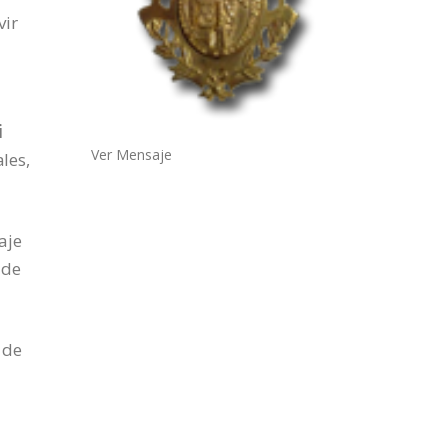
vir
i
Ver Mensaje
les,
aje
 de
 de