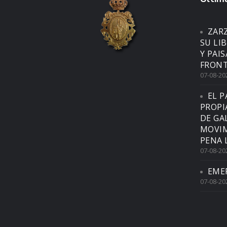
ZAR
SU LI
Y PAI
FRONT
07-08-20
EL P
PROPI
DE GA
MOVIM
PENA 
07-08-20
EME
07-08-20