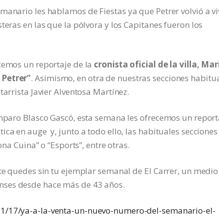
manario les hablamos de Fiestas ya que Petrer volvió a vi
teras en las que la pólvora y los Capitanes fueron los
ecemos un reportaje de la
cronista oficial de la villa, Mar
 Petrer”
. Asimismo, en otra de nuestras secciones habitua
tarrista Javier Alventosa Martínez.
Amparo Blasco Gascó, esta semana les ofrecemos un report
ca en auge y, junto a todo ello, las habituales secciones
ona Cuina” o “Esports”, entre otras.
 te quedes sin tu ejemplar semanal de El Carrer, un medio
nses desde hace más de 43 años.
/11/17/ya-a-la-venta-un-nuevo-numero-del-semanario-el-