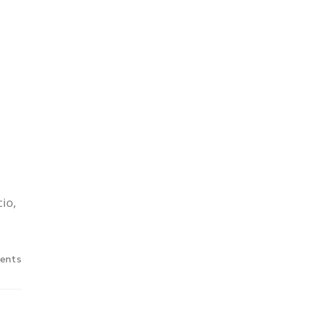
io,
ents