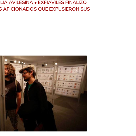
A AVILESINA • EXFIAVILÉS FINALIZÓ
S AFICIONADOS QUE EXPUSIERON SUS