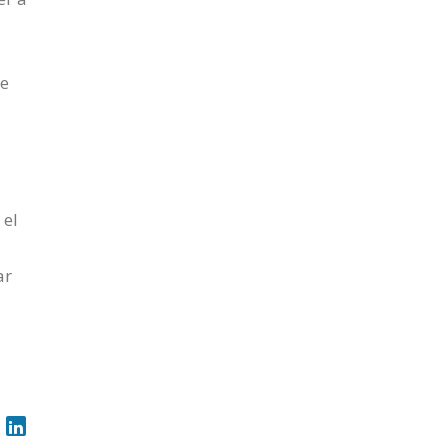
de
 el
ar