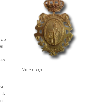
n,
a de
el
tas
Ver Mensaje
 su
Esta
on