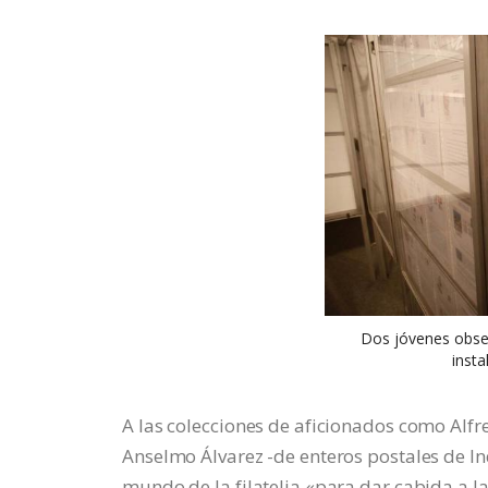
Dos jóvenes obser
insta
A las colecciones de aficionados como Alfre
Anselmo Álvarez -de enteros postales de I
mundo de la filatelia «para dar cabida a 