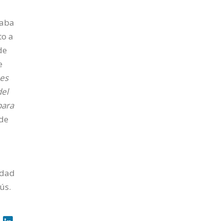
saba
to a
de
e
es
del
para
 de
udad
ús.