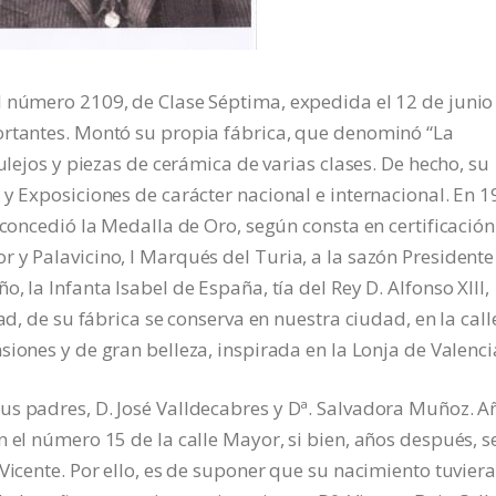
l número 2109, de Clase Séptima, expedida el 12 de junio
ortantes. Montó su propia fábrica, que denominó “La
ulejos y piezas de cerámica de varias clases. De hecho, su
y Exposiciones de carácter nacional e internacional. En 1
 concedió la Medalla de Oro, según consta en certificación
 y Palavicino, I Marqués del Turia, a la sazón Presidente
 la Infanta Isabel de España, tía del Rey D. Alfonso XIII,
ad, de su fábrica se conserva en nuestra ciudad, en la call
iones y de gran belleza, inspirada en la Lonja de Valenci
us padres, D. José Valldecabres y Dª. Salvadora Muñoz. A
 el número 15 de la calle Mayor, si bien, años después, s
Vicente. Por ello, es de suponer que su nacimiento tuviera