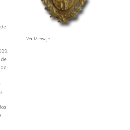
 de
Ver Mensaje
909,
 de
 del
e
a.
ños
e