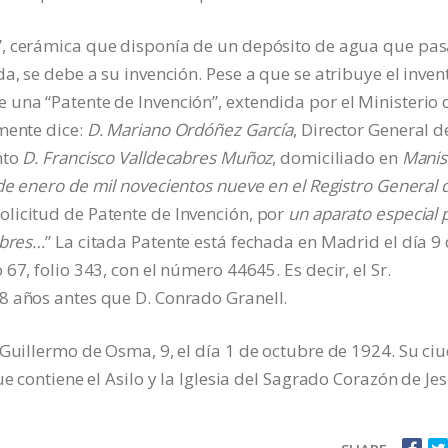
”, cerámica que disponía de un depósito de agua que pa
a, se debe a su invención. Pese a que se atribuye el inven
una “Patente de Invención”, extendida por el Ministerio 
mente dice:
D. Mariano Ordóñez García
, Director General d
nto
D. Francisco Valldecabres Muñoz
, domiciliado en
Manis
de enero de mil novecientos nueve en el Registro General 
licitud de Patente de Invención, por
un aparato especial 
abres…
” La citada Patente está fechada en Madrid el día 9
67, folio 343, con el número 44645. Es decir, el Sr.
8 años antes que D. Conrado Granell.
 Guillermo de Osma, 9, el día 1 de octubre de 1924. Su ci
e contiene el Asilo y la Iglesia del Sagrado Corazón de Jes