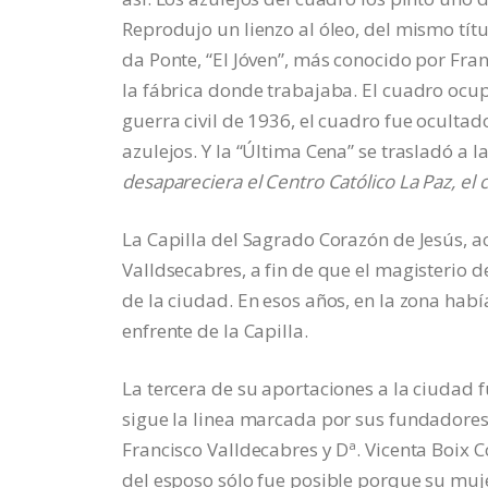
Reprodujo un lienzo al óleo, del mismo tít
da Ponte, “El Jóven”, más conocido por Fra
la fábrica donde trabajaba. El cuadro ocup
guerra civil de 1936, el cuadro fue oculta
azulejos. Y la “Última Cena” se trasladó a la
desapareciera el Centro Católico La Paz, el c
La Capilla del Sagrado Corazón de Jesús, a
Valldsecabres, a fin de que el magisterio de
de la ciudad. En esos años, en la zona hab
enfrente de la Capilla.
La tercera de su aportaciones a la ciudad f
sigue la linea marcada por sus fundadores.
Francisco Valldecabres y Dª. Vicenta Boix C
del esposo sólo fue posible porque su muje