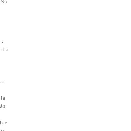
. No
es
o La
aza
 la
ás,
 fue
ar.