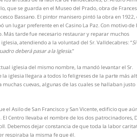
ulo, que se guarda en el Museo del Prado, obra de France
ncesco Bassano. El pintor manisero pintó la obra en 1922,
ó un lugar preferente en el Casino La Paz. Con motivo de 
do. Más tarde fue necesario restaurar y reparar muchos
 iglesia, atendiendo a la voluntad del Sr. Valldecabres: “
Si
uadro deberá pasar a la Iglesia.
”
ctual iglesia del mismo nombre, la mandó levantar el Sr.
 la iglesia llegara a todos lo feligreses de la parte más al
ía muchas cuevas, algunas de las cuales se hallaban justo
ue el Asilo de San Francisco y San Vicente, edificio que aú
 El Centro llevaba el nombre de los dos patrocinadores, D
oll. Debemos dejar constancia de que toda la labor carita
r respiraba la misma fe que él.