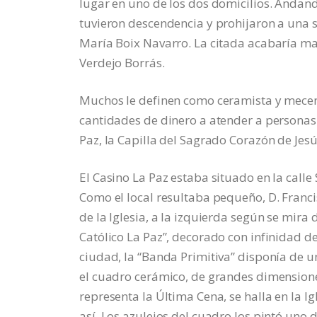
lugar en uno de los dos domicilios. Andand
tuvieron descendencia y prohijaron a una 
María Boix Navarro. La citada acabaría ma
Verdejo Borrás.
Muchos le definen como ceramista y mecen
cantidades de dinero a atender a personas n
Paz, la Capilla del Sagrado Corazón de Jesús
El Casino La Paz estaba situado en la calle S
Como el local resultaba pequeño, D. Franc
de la Iglesia, a la izquierda según se mira d
Católico La Paz”, decorado con infinidad d
ciudad, la “Banda Primitiva” disponía de u
el cuadro cerámico, de grandes dimensiones
representa la Última Cena, se halla en la Ig
así. Los azulejos del cuadro los pintó uno d