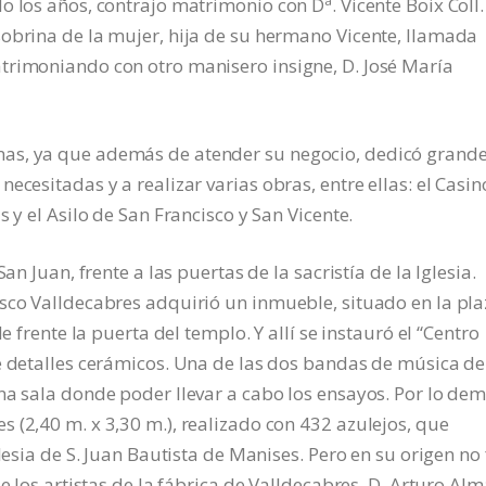
o los años, contrajo matrimonio con Dª. Vicente Boix Coll
sobrina de la mujer, hija de su hermano Vicente, llamada
trimoniando con otro manisero insigne, D. José María
as, ya que además de atender su negocio, dedicó grand
ecesitadas y a realizar varias obras, entre ellas: el Casin
 y el Asilo de San Francisco y San Vicente.
an Juan, frente a las puertas de la sacristía de la Iglesia.
isco Valldecabres adquirió un inmueble, situado en la pl
e frente la puerta del templo. Y allí se instauró el “Centro
e detalles cerámicos. Una de las dos bandas de música de
na sala donde poder llevar a cabo los ensayos. Por lo dem
 (2,40 m. x 3,30 m.), realizado con 432 azulejos, que
lesia de S. Juan Bautista de Manises. Pero en su origen no
e los artistas de la fábrica de Valldecabres, D. Arturo Alm