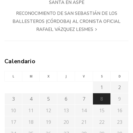
SANTA EN ASPE
RECONOCIMIENTO DE SAN SEBASTIÁN DE LOS
BALLESTEROS (CÓRDOBA) AL CRONISTA OFICIAL
RAFAEL VÁZQUEZ LESMES
Calendario
L
M
X
J
V
S
D
1
2
3
4
5
6
7
8
9
10
11
12
13
14
15
16
17
18
19
20
21
22
23