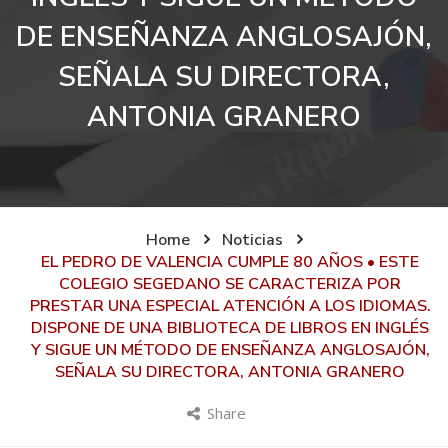
DE ENSEÑANZA ANGLOSAJÓN,
SEÑALA SU DIRECTORA,
ANTONIA GRANERO
Home
Noticias
EL PEDRO DE VALENCIA CUMPLE 80 AÑOS • ESTE
COLEGIO SEGEDANO SE CARACTERIZA POR
PRESTAR UNA ESPECIAL ATENCIÓN A LOS IDIOMAS.
DISPONE DE UNA BIBLIOTECA DE LIBROS EN INGLÉS
Y SIGUE UN MÉTODO DE ENSEÑANZA ANGLOSAJÓN,
SEÑALA SU DIRECTORA, ANTONIA GRANERO
Share