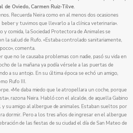
ial de Oviedo, Carmen Ruiz-Tilve
.
os. Recuerda Neira como en al menos dos ocasiones
beber y tuvimos que llevarlo a la clínica veterinaria».
ño y comida, la Sociedad Protectora de Animales se
n la salud de Rufo. «Estaba controlado sanitariamente,
poco», comenta.
er que no le causaba problemas con nadie, pasó su vida en
s ocho de la mañana ya podía vérsele a las puertas de
endo a su antojo. En su última época se echó un amigo,
mo Rufo III.
orpe. «Me daba miedo que le atropellara un coche, porque
sta», razona Neira. Habló con el alcalde, de aquella Gabino
l y su amigo al albergue de animales. Estaban sueltos por
ra dormir. Pero a los tres años de ingresar en el albergue
ración de las fiestas de su ciudad el día de San Mateo de