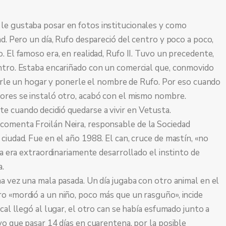
le gustaba posar en fotos institucionales y como
ad. Pero un día, Rufo despareció del centro y poco a poco,
. El famoso era, en realidad, Rufo II. Tuvo un precedente,
ntro. Estaba encariñado con un comercial que, conmovido
scarle un hogar y ponerle el nombre de Rufo. Por eso cuando
ores se instaló otro, acabó con el mismo nombre.
 cuando decidió quedarse a vivir en Vetusta.
comenta Froilán Neira, responsable de la Sociedad
ciudad. Fue en el año 1988. El can, cruce de mastín, «no
ía era extraordinariamente desarrollado el instinto de
a.
a vez una mala pasada. Un día jugaba con otro animal en el
o «mordió a un niño, poco más que un rasguño», incide
cal llegó al lugar, el otro can se había esfumado junto a
vo que pasar 14 días en cuarentena, por la posible