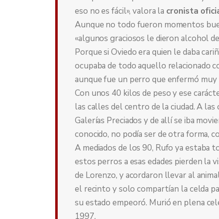
eso no es fácil», valora la
cronista ofic
Aunque no todo fueron momentos buen
«algunos graciosos le dieron alcohol de 
Porque si Oviedo era quien le daba cari
ocupaba de todo aquello relacionado co
aunque fue un perro que enfermó muy 
Con unos 40 kilos de peso y ese caráct
las calles del centro de la ciudad. A la
Galerías Preciados y de allí se iba movi
conocido, no podía ser de otra forma, co
A mediados de los 90, Rufo ya estaba t
estos perros a esas edades pierden la vi
de Lorenzo, y acordaron llevar al anima
el recinto y solo compartían la celda pa
su estado empeoró. Murió en plena celeb
1997.