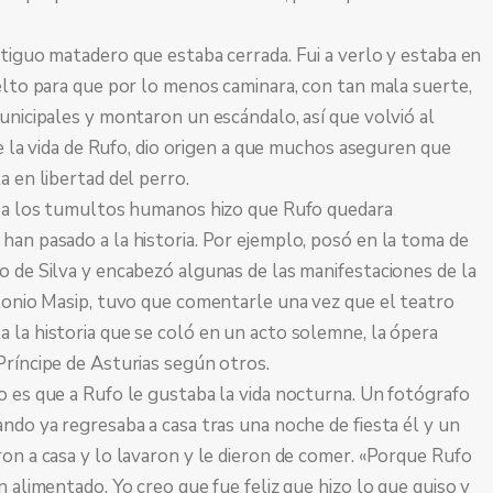
tiguo matadero que estaba cerrada. Fui a verlo y estaba en
elto para que por lo menos caminara, con tan mala suerte,
unicipales y montaron un escándalo, así que volvió al
de la vida de Rufo, dio origen a que muchos aseguren que
a en libertad del perro.
e a los tumultos humanos hizo que Rufo quedara
han pasado a la historia. Por ejemplo, posó en la toma de
o de Silva y encabezó algunas de las manifestaciones de la
ntonio Masip, tuvo que comentarle una vez que el teatro
 la historia que se coló en un acto solemne, la ópera
Príncipe de Asturias según otros.
o es que a Rufo le gustaba la vida nocturna. Un fotógrafo
ndo ya regresaba a casa tras una noche de fiesta él y un
on a casa y lo lavaron y le dieron de comer. «Porque Rufo
 alimentado. Yo creo que fue feliz que hizo lo que quiso y