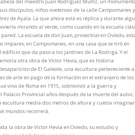
 cabeza del maestro Juan Rodríguez Muñiz, un monument
us discípulos, niños ovetenses de la calle Campomanes 
rez de Ayala. La que ahora está es réplica y durante alg
ponerla mirando al verde, como cuando en la escuela clás
a pared. La escuela de don Juan, proverbial en Oviedo, es
 los impares, en Campomanes, en una casa que se tiró en
 edificio que da paso a los jardines de La Rodriga. Y el
emoria otra obra de Víctor Hevia, que es historia
desaparición de El Galeote, una escultura perteneciente a
as de arte en pago de la formación en el extranjero de los
que vino de Roma en 1915, sobrevivió a la guerra y
 Palacio Provincial años después de la muerte del autor,
a escultura medía dos metros de altura y cuesta imaginar
qué mundos recorrerá.
toda la obra de Víctor Hevia en Oviedo, su estudio y