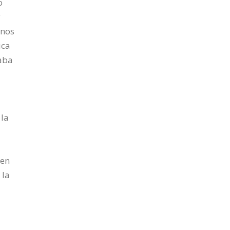
o
y
unos
ica
taba
 la
 en
 la