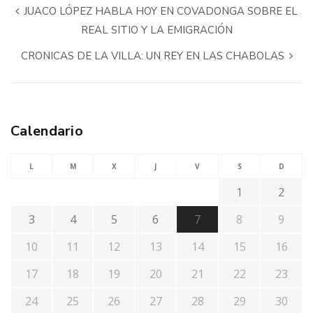
JUACO LÓPEZ HABLA HOY EN COVADONGA SOBRE EL
REAL SITIO Y LA EMIGRACIÓN
CRONICAS DE LA VILLA: UN REY EN LAS CHABOLAS
Calendario
L
M
X
J
V
S
D
1
2
3
4
5
6
7
8
9
10
11
12
13
14
15
16
17
18
19
20
21
22
23
24
25
26
27
28
29
30