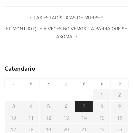
LAS ESTADÍSTICAS DE MURPHY
EL MONTIJO QUE A VECES NO VEMOS. LA PARRA QUE SE
ASOMA.
Calendario
L
M
X
J
V
S
D
1
2
3
4
5
6
7
8
9
10
11
12
13
14
15
16
17
18
19
20
21
22
23