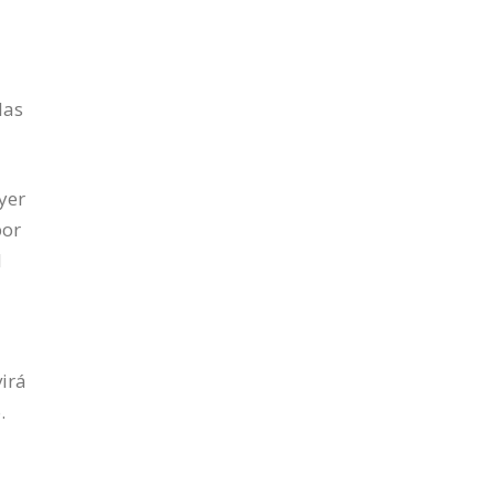
las
yer
por
l
virá
.