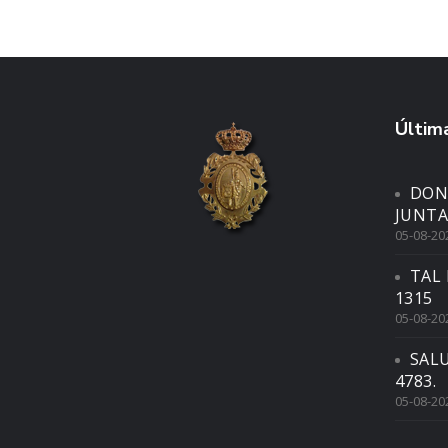
Última
DON
JUNTA
05-08-20
TAL 
1315
05-08-20
SAL
4783.
05-08-20