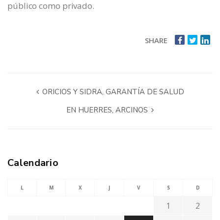
público como privado.
SHARE
ORICIOS Y SIDRA, GARANTÍA DE SALUD
EN HUERRES, ARCINOS
Calendario
L
M
X
J
V
S
D
1
2