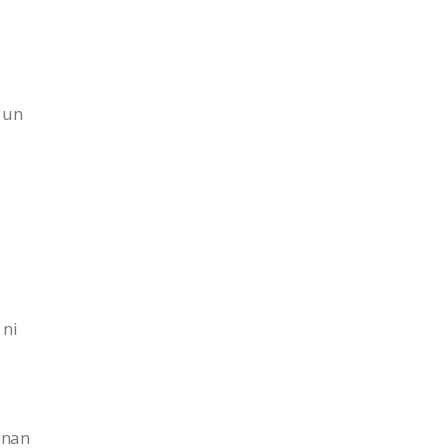
 un
 ni
ionan