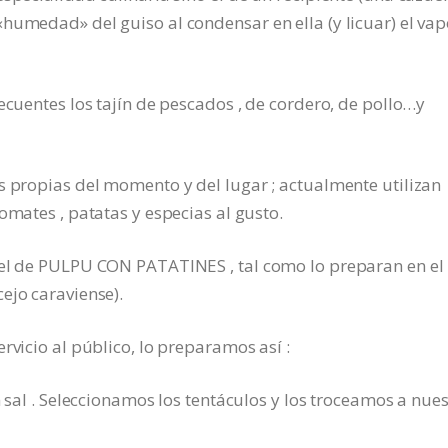
humedad» del guiso al condensar en ella (y licuar) el vap
ecuentes los tajín de pescados , de cordero, de pollo…y
s propias del momento y del lugar ; actualmente utilizan
omates , patatas y especias al gusto.
 el de PULPU CON PATATINES , tal como lo preparan en el
ejo caraviense).
rvicio al público, lo preparamos así :
n sal . Seleccionamos los tentáculos y los troceamos a nue