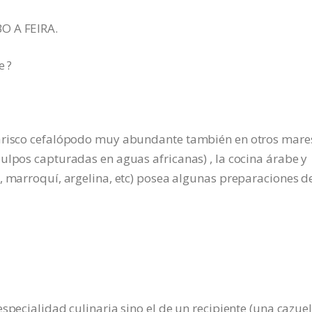
O A FEIRA.
e ?
marisco cefalópodo muy abundante también en otros mares
ulpos capturadas en aguas africanas) , la cocina árabe y
, marroquí, argelina, etc) posea algunas preparaciones d
specialidad culinaria sino el de un recipiente (una cazuel