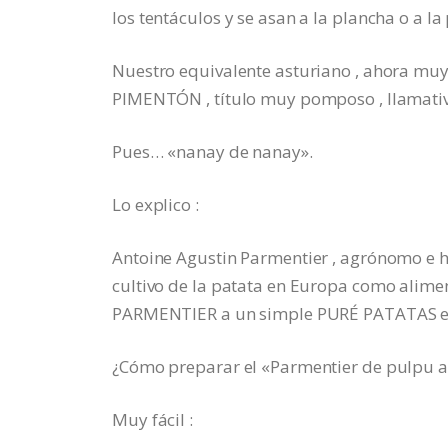
los tentáculos y se asan a la plancha o a l
Nuestro equivalente asturiano , ahora m
PIMENTÓN , título muy pomposo , llamativ
Pues… «nanay de nanay».
Lo explico :
Antoine Agustin Parmentier , agrónomo e higi
cultivo de la patata en Europa como alim
PARMENTIER a un simple PURÉ PATATAS el
¿Cómo preparar el «Parmentier de pulpu a
Muy fácil :