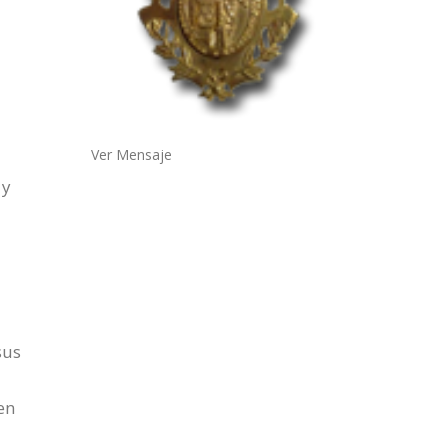
Ver Mensaje
 y
sus
en