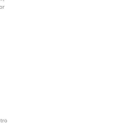
or
stro