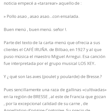
noticia empecé a «tararear» aquello de :
» Pollo asao , asao asao…con ensalada.
Buen menú , buen menú. señor !.
Parte del texto de la carta-menú que ofrecia a sus
clientes el CAFÉ IRUÑA. de Bilbao, en 1927 y al que
puso música el maestro Miguel Arregui. Esa canción
fue interpretada por el grupo musical LOS XEY..
Y ¿ qué son las aves (poulet y poularde) de Bresse.?
Pues sencillamente una raza de gallinas «cultivadas»
en la región de BRESSE , al este de Francia que gozan
, por la excepcional calidad de su carne , de
Appellation d’origine Controlee. Su precio de