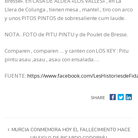
Bresse». En CASA DE ALDEA «LOS VALLES» , en La
Llera de Colunga , tienen mesa , mantel , tiro con arco
y unos PITOS PINTOS de sobresaliente cum laude.
NOTA.. FOTO de PITU PINTU y de Poulet de Bresse.
Comparen , comparen … y canten con LOS XEY : Pitu
pintu asau ,asau , asau con ensalada….
FUENTE:
https://www.facebook.com/LesHistoriesdeFid
SHARE
MURCIA CONMEMORA HOY EL FALLECIMIENTO HACE
UN SIGLO DE RICARDO CODORNÍU,