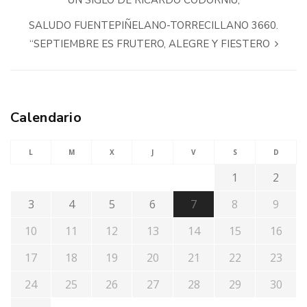
SALUDO FUENTEPIÑELANO-TORRECILLANO 3660.
“SEPTIEMBRE ES FRUTERO, ALEGRE Y FIESTERO
Calendario
L
M
X
J
V
S
D
1
2
3
4
5
6
7
8
9
10
11
12
13
14
15
16
17
18
19
20
21
22
23
24
25
26
27
28
29
30