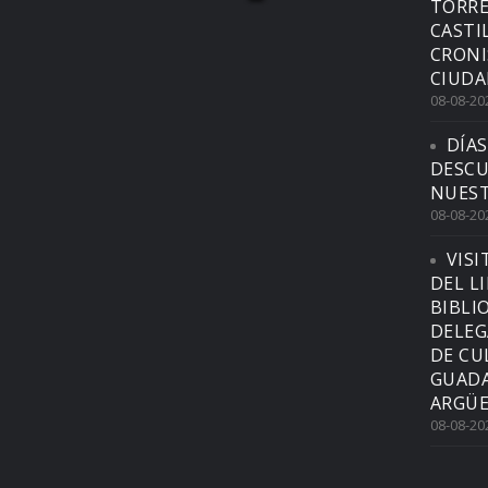
TORRE
CASTI
CRONI
CIUDA
08-08-20
DÍAS
DESCU
NUEST
08-08-20
VISI
DEL L
BIBLI
DELEG
DE CU
GUADA
ARGÜE
08-08-20