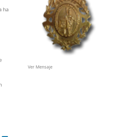
a ha
e
e
Ver Mensaje
n