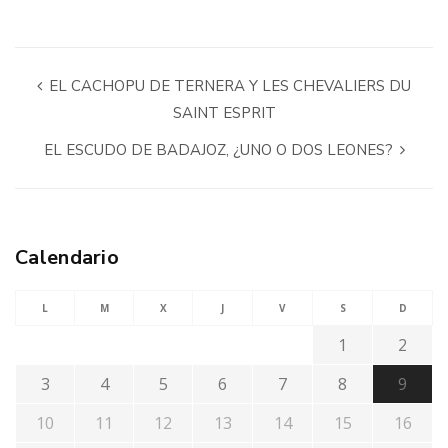
EL CACHOPU DE TERNERA Y LES CHEVALIERS DU
SAINT ESPRIT
EL ESCUDO DE BADAJOZ, ¿UNO O DOS LEONES?
Calendario
L
M
X
J
V
S
D
1
2
3
4
5
6
7
8
9
10
11
12
13
14
15
16