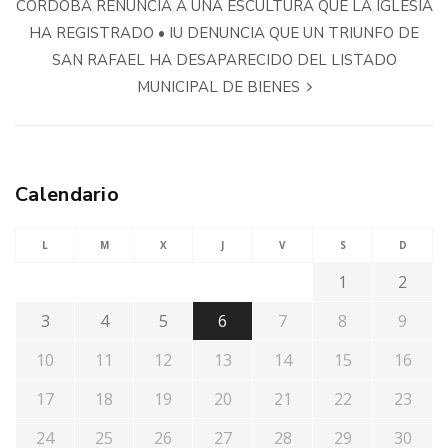
CÓRDOBA RENUNCIA A UNA ESCULTURA QUE LA IGLESIA
HA REGISTRADO • IU DENUNCIA QUE UN TRIUNFO DE
SAN RAFAEL HA DESAPARECIDO DEL LISTADO
MUNICIPAL DE BIENES
Calendario
L
M
X
J
V
S
D
1
2
3
4
5
6
7
8
9
10
11
12
13
14
15
16
17
18
19
20
21
22
23
24
25
26
27
28
29
30