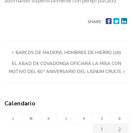
adornando superficialmente con perejil pucado.
SHARE
BARCOS DE MADERA, HOMBRES DE HIERRO (16)
EL ABAD DE COVADONGA OFICIARÁ LA MISA CON
MOTIVO DEL 60.º ANIVERSARIO DEL LIGNUM CRUCIS
Calendario
L
M
X
J
V
S
D
1
2