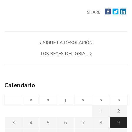
SHARE
SIGUE LA DESOLACIÓN
LOS REYES DEL GRIAL
Calendario
L
M
X
J
V
S
D
1
2
3
4
5
6
7
8
9