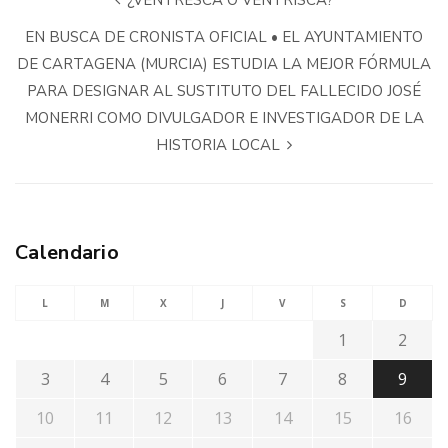
¿VENTRESCA O VENTRISCA?
EN BUSCA DE CRONISTA OFICIAL • EL AYUNTAMIENTO
DE CARTAGENA (MURCIA) ESTUDIA LA MEJOR FÓRMULA
PARA DESIGNAR AL SUSTITUTO DEL FALLECIDO JOSÉ
MONERRI COMO DIVULGADOR E INVESTIGADOR DE LA
HISTORIA LOCAL
Calendario
L
M
X
J
V
S
D
1
2
3
4
5
6
7
8
9
10
11
12
13
14
15
16