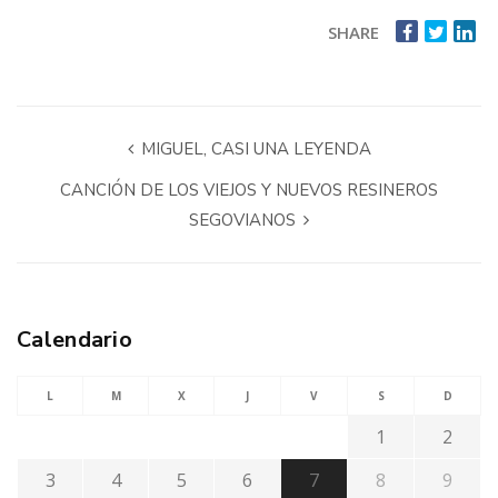
SHARE
MIGUEL, CASI UNA LEYENDA
CANCIÓN DE LOS VIEJOS Y NUEVOS RESINEROS
SEGOVIANOS
Calendario
L
M
X
J
V
S
D
1
2
3
4
5
6
7
8
9