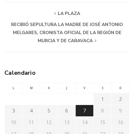
LA PLAZA
RECIBIÓ SEPULTURA LA MADRE DE JOSÉ ANTONIO
MELGARES, CRONISTA OFICIAL DE LA REGIÓN DE
MURCIA Y DE CARAVACA
Calendario
L
M
X
J
V
S
D
1
2
3
4
5
6
7
8
9
10
11
12
13
14
15
16