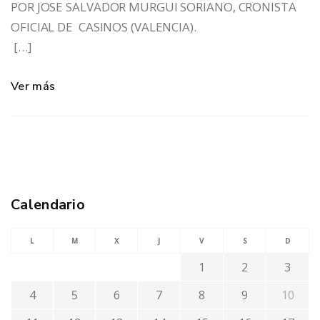
POR JOSE SALVADOR MURGUI SORIANO, CRONISTA
OFICIAL DE CASINOS (VALENCIA).
[…]
Ver más
Calendario
L
M
X
J
V
S
D
1
2
3
4
5
6
7
8
9
10