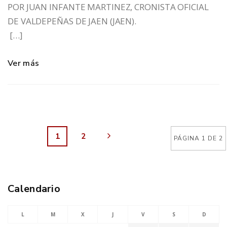
POR JUAN INFANTE MARTINEZ, CRONISTA OFICIAL
DE VALDEPEÑAS DE JAEN (JAEN).
[…]
Ver más
1
2
PÁGINA 1 DE 2
Calendario
L
M
X
J
V
S
D