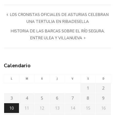
LOS CRONISTAS OFICIALES DE ASTURIAS CELEBRAN
UNA TERTULIA EN RIBADESELLA
HISTORIA DE LAS BARCAS SOBRE EL RÍO SEGURA,
ENTRE ULEA Y VILLANUEVA
Calendario
L
M
X
J
V
S
D
1
2
3
4
5
6
7
8
9
10
11
12
13
14
15
16