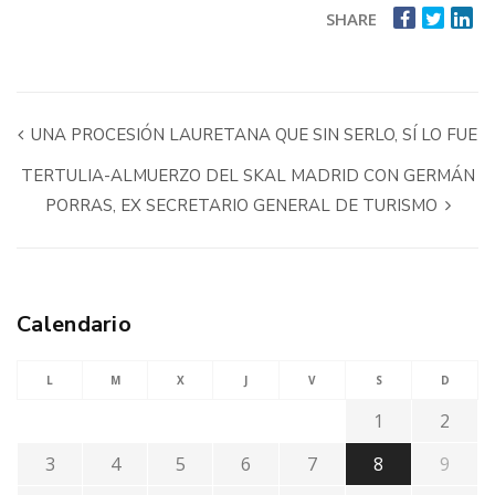
SHARE
UNA PROCESIÓN LAURETANA QUE SIN SERLO, SÍ LO FUE
TERTULIA-ALMUERZO DEL SKAL MADRID CON GERMÁN
PORRAS, EX SECRETARIO GENERAL DE TURISMO
Calendario
L
M
X
J
V
S
D
1
2
3
4
5
6
7
8
9