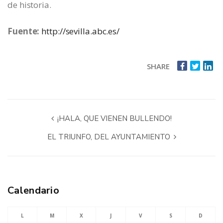
de historia.
Fuente:
http://sevilla.abc.es/
SHARE
¡HALA, QUE VIENEN BULLENDO!
EL TRIUNFO, DEL AYUNTAMIENTO
Calendario
L
M
X
J
V
S
D